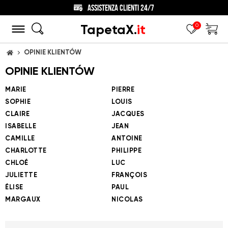
ASSISTENZA CLIENTI 24/7
TapetaX.
it
0
OPINIE KLIENTÓW
CASA
OPINIE KLIENTÓW
MARIE
PIERRE
SOPHIE
LOUIS
CLAIRE
JACQUES
ISABELLE
JEAN
CAMILLE
ANTOINE
CHARLOTTE
PHILIPPE
CHLOÉ
LUC
JULIETTE
FRANÇOIS
ÉLISE
PAUL
MARGAUX
NICOLAS