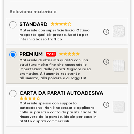
Seleziona materiale
STANDARD
Materiale con superficie liscia. Ottimo
rapporto qualità-prezzo. Adatto per
interni a basso traffico
PREMIUM
TOP!
Materiale di altissima qualità con una
struttura molto fine che nasconde le
imperfezioni delle pareti. Migliore resa
cromatica. Altamente resistente
all’umidità, alla polvere e ai raggi UV
CARTA DA PARATI AUTOADESIVA
Materiale spesso con supporto
autoadesivo. Non è necessario applicare
colla su pareti o carta da parati. Facile da
rimuovere dalla parete. Ideale per case in
affitto o spazi commerciali