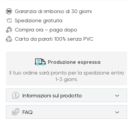
Garanzia di rimborso di 30 giorni
Spedizione gratuita
Compra ora – paga dopo
Carta da parati 100% senza PVC
Produzione espressa
Il tuo ordine sarà pronto per la spedizione entro
1-3 giorni.
Informazioni sul prodotto
Carta da parati bosco di betulle (articolo
FAQ
a94466 ) da categoria Carta da parati
Foresta
Come misurare la parete per