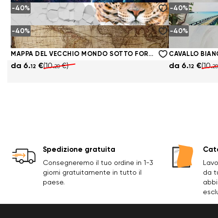
-40%
-40%
ASTRONAUTA NELLO SPAZIO
CAVALLO BIA
da
6.
€
(10.
€)
da
6.
€
(10.
12
20
12
20
-40%
-40%
IL LEOPARDO SFONDA UN MURO DI MATTONI
ARCO CHE SI 
da
6.
€
(10.
€)
da
6.
€
(10.
12
20
12
20
MAPPA DEL VECCHIO MONDO SOTTO FORMA DI DUE EMISFERI
CAVALLO BIA
da
6.
€
(10.
€)
da
6.
€
(10.
12
20
12
20
Spedizione gratuita
Cata
Consegneremo il tuo ordine in 1-3
Lavo
giorni gratuitamente in tutto il
da t
paese.
abbi
escl