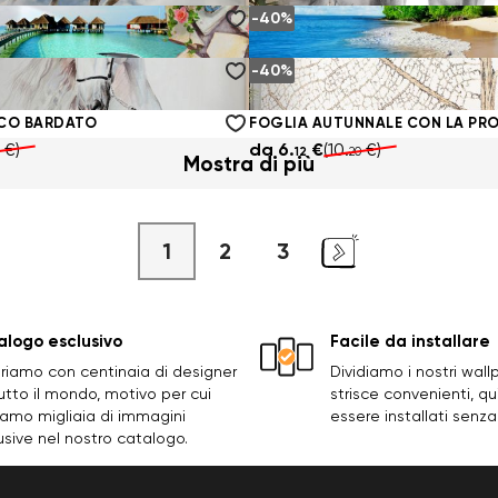
-40%
NCO GALOPPA
I CAVALLI BIANCHI COMUNICAN
€)
da
6.
€
(10.
€)
12
20
-40%
AFFACCIA SUL MOLO DEL MARE
MAREA DEL MARE SULL'ISOLA
€)
da
6.
€
(10.
€)
12
20
NCO BARDATO
€)
da
6.
€
(10.
€)
12
20
Mostra di più
1
2
3
logo esclusivo
Facile da installare
riamo con centinaia di designer
Dividiamo i nostri wall
utto il mondo, motivo per cui
strisce convenienti, q
amo migliaia di immagini
essere installati senza
usive nel nostro catalogo.