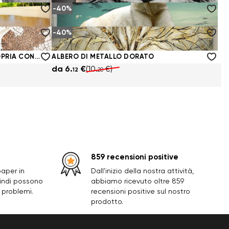
-40%
O
SPLENDIDA TIGRE BIANCA
da
6.
€
(10.
€)
12
20
-40%
ORSO POLARE APPOGGIATO SU UNA PIETRA
da
6.
€
(10.
€)
12
20
FOGLIA AUTUNNALE CON LA PROPRIA CONSISTENZA
ALBERO DI METALLO DORATO
da
6.
€
(10.
€)
12
20
859 recensioni positive
paper in
Dall'inizio della nostra attività,
uindi possono
abbiamo ricevuto oltre 859
 problemi.
recensioni positive sul nostro
prodotto.