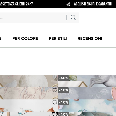
ASSISTENZA CLIENTI 24/7
ACQUISTI SICURI E GARANTITI
E
PER COLORE
PER STILI
RECENSIONI
-40%
-40%
LE NUVOLE
SNOW -UNICORNO BIANCO NELLE
€)
da
6.
€
(10.
€)
12
20
-40%
EMANDO TRA LE NUVOLE
PALLINE MARRONI E NUVOLE
€)
da
6.
€
(10.
€)
12
20
-40%
 ACQUA