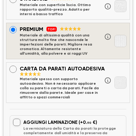
Materiale con superficie liscia. Ottimo
rapporto qualità-prezzo. Adatto per
interni a basso traffico
PREMIUM
TOP!
Materiale di altissima qualità con una
struttura molto fine che nasconde le
imperfezioni delle pareti. Migliore resa
cromatica. Altamente resistente
all’umidità, alla polvere e ai raggi UV
CARTA DA PARATI AUTOADESIVA
Materiale spesso con supporto
autoadesivo. Non è necessario applicare
colla su pareti o carta da parati. Facile da
rimuovere dalla parete. Ideale per case in
affitto o spazi commerciali
AGGIUNGI LAMINAZIONE
(+0.
€)
90
La verniciatura della Carta da parati la protegge
completamente dall umidità e la preserva da