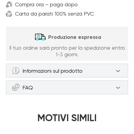
Compra ora – paga dopo
Carta da parati 100% senza PVC
Produzione espressa
Il tuo ordine sarà pronto per la spedizione entro
1-3 giorni.
Informazioni sul prodotto
Carta da parati vista sulla roccia e sul
FAQ
mare (articolo a94610 ) da categoria
Carta da parati Vista dalla finestra
Come misurare la parete per
La carta da parati è realizzata su una base
effettuare un ordine?
MOTIVI SIMILI
in tessuto non tessuto, che è al 100% priva di
PVC. Il vantaggio di questa carta da parati è
In quante parti sarà diviso il mio
che è facile da incollare, resistente