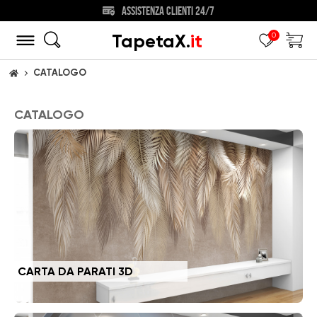
SCONTO DEL 40% SU OGNI ORDINE!
TapetaX.
it
0
CATALOGO
CASA
CATALOGO
CARTA DA PARATI 3D