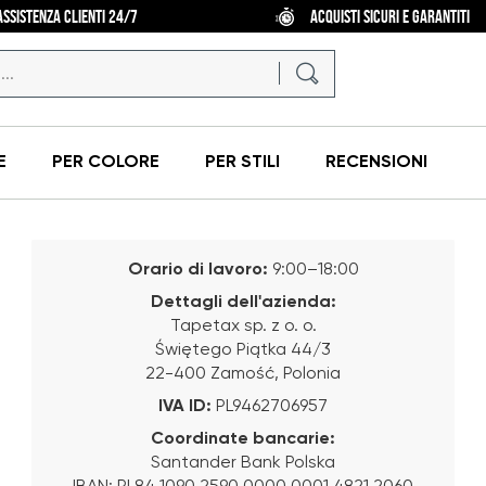
ASSISTENZA CLIENTI 24/7
ACQUISTI SICURI E GARANTITI
E
PER COLORE
PER STILI
RECENSIONI
Orario di lavoro:
9:00–18:00
Dettagli dell'azienda:
Tapetax sp. z o. o.
Świętego Piątka 44/3
22-400 Zamość, Polonia
IVA ID:
PL9462706957
Coordinate bancarie:
Santander Bank Polska
IBAN: PL84 1090 2590 0000 0001 4821 2060