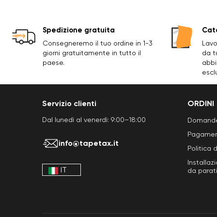
Spedizione gratuita
Cata
Consegneremo il tuo ordine in 1-3
Lavo
giorni gratuitamente in tutto il
da t
paese.
abbi
escl
Servizio clienti
ORDINI
Dal lunedì al venerdì: 9:00–18:00
Domande
Pagamen
info@tapetax.it
Politica 
Installaz
IT
da parat