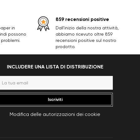
859 recensioni positive
paper in
Dall'inizio della nostra attività,
uindi possono
abbiamo ricevuto oltre 859
 problemi.
recensioni positive sul nostro
prodotto.
INCLUDERE UNA LISTA DI DISTRIBUZIONE
Iscriviti
Modifica delle autorizzazioni dei cookie