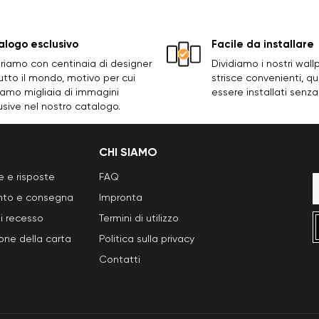
logo esclusivo
Facile da installare
riamo con centinaia di designer
Dividiamo i nostri wall
utto il mondo, motivo per cui
strisce convenienti, q
amo migliaia di immagini
essere installati senza
usive nel nostro catalogo.
CHI SIAMO
 e risposte
FAQ
to e consegna
Impronta
di recesso
Termini di utilizzo
ione della carta
Politica sulla privacy
i
Contatti